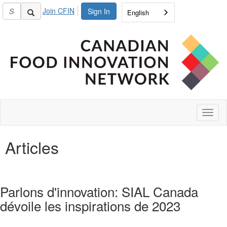
Join CFIN
Sign In
English
Toggl
naviga
Articles
Parlons d'innovation: SIAL Canada
dévoile les inspirations de 2023