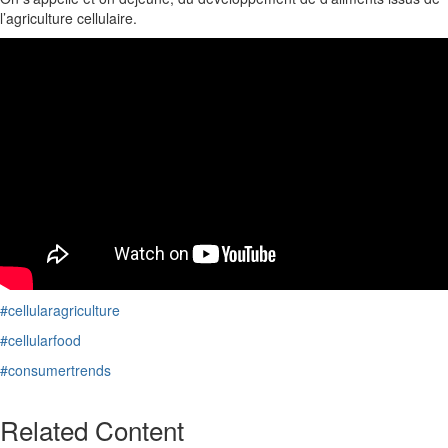
l’agriculture cellulaire.
#cellularagriculture
#cellularfood
#consumertrends
Related Content