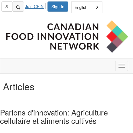
Join CFIN
Sign In
English
Toggl
naviga
Articles
Parlons d'innovation: Agriculture
cellulaire et aliments cultivés